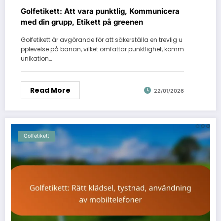
Golfetikett: Att vara punktlig, Kommunicera
med din grupp, Etikett på greenen
Golfetikett är avgörande för att säkerställa en trevlig u
pplevelse på banan, vilket omfattar punktlighet, komm
unikation…
Read More
22/01/2026
Golfetikett