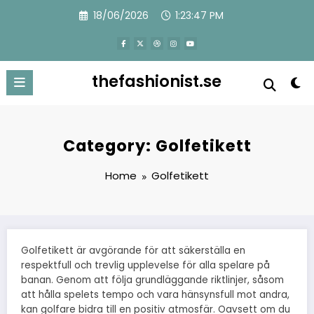
Skip
18/06/2026
1:23:49 PM
to
content
thefashionist.se
Category: Golfetikett
Home
Golfetikett
Golfetikett är avgörande för att säkerställa en
respektfull och trevlig upplevelse för alla spelare på
banan. Genom att följa grundläggande riktlinjer, såsom
att hålla spelets tempo och vara hänsynsfull mot andra,
kan golfare bidra till en positiv atmosfär. Oavsett om du