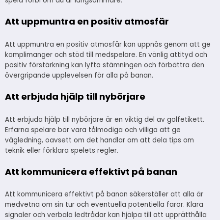
spela förbi om du är långsammare.
Att uppmuntra en positiv atmosfär
Att uppmuntra en positiv atmosfär kan uppnås genom att ge
komplimanger och stöd till medspelare. En vänlig attityd och
positiv förstärkning kan lyfta stämningen och förbättra den
övergripande upplevelsen för alla på banan.
Att erbjuda hjälp till nybörjare
Att erbjuda hjälp till nybörjare är en viktig del av golfetikett.
Erfarna spelare bör vara tålmodiga och villiga att ge
vägledning, oavsett om det handlar om att dela tips om
teknik eller förklara spelets regler.
Att kommunicera effektivt på banan
Att kommunicera effektivt på banan säkerställer att alla är
medvetna om sin tur och eventuella potentiella faror. Klara
signaler och verbala ledtrådar kan hjälpa till att upprätthålla