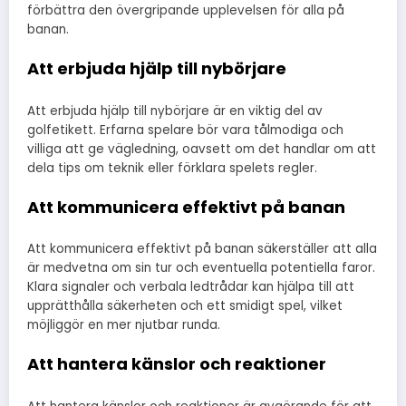
förbättra den övergripande upplevelsen för alla på
banan.
Att erbjuda hjälp till nybörjare
Att erbjuda hjälp till nybörjare är en viktig del av
golfetikett. Erfarna spelare bör vara tålmodiga och
villiga att ge vägledning, oavsett om det handlar om att
dela tips om teknik eller förklara spelets regler.
Att kommunicera effektivt på banan
Att kommunicera effektivt på banan säkerställer att alla
är medvetna om sin tur och eventuella potentiella faror.
Klara signaler och verbala ledtrådar kan hjälpa till att
upprätthålla säkerheten och ett smidigt spel, vilket
möjliggör en mer njutbar runda.
Att hantera känslor och reaktioner