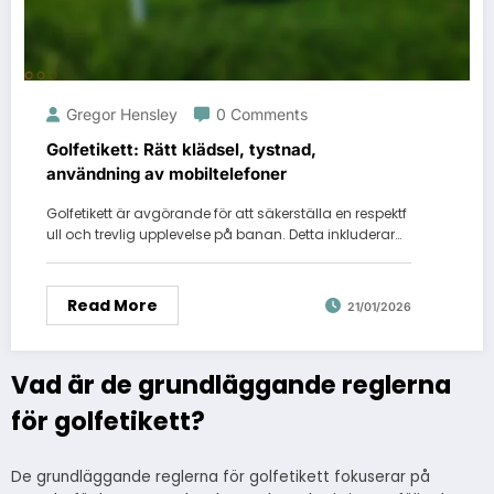
Gregor Hensley
0 Comments
Golfetikett: Rätt klädsel, tystnad,
användning av mobiltelefoner
Golfetikett är avgörande för att säkerställa en respektf
ull och trevlig upplevelse på banan. Detta inkluderar…
Read More
21/01/2026
Vad är de grundläggande reglerna
för golfetikett?
De grundläggande reglerna för golfetikett fokuserar på