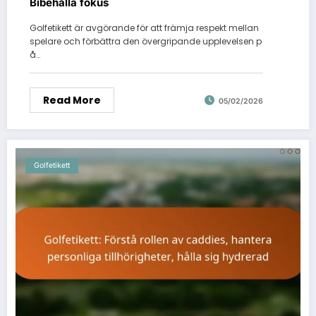
Bibehålla fokus
Golfetikett är avgörande för att främja respekt mellan
spelare och förbättra den övergripande upplevelsen p
å…
Read More
05/02/2026
Golfetikett