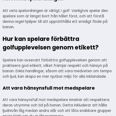
Att veta spelordningen är viktigt i golf. Vanligtvis spelar den
spelare som är längst bort från hålet först, och att förstå
denna regel hjälper till att upprätthålla ett smidigt flöde på
banan.
Hur kan spelare förbättra
golfupplevelsen genom etikett?
Spelare kan avsevärt förbättra golfupplevelsen genom att
praktisera god etikett, vilket främjar respekt och hänsyn på
banan. Enkla handlingar, såsom att vara medveten om tempo
och ljud, kan skapa en mer njutbar miljö för alla inblandade.
Att vara hänsynsfull mot medspelare
Att vara hänsynsfull mot medspelare innebär att respektera
deras utrymme och tid på banan. Detta inkluderar att hålla
ljudnivån låg medan andra slår och att låta snabbare grupper