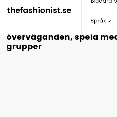
Bläddra b
thefashionist.se
Språk
Golfstraff för seniorer: Mo
överväganden, spela me
grupper