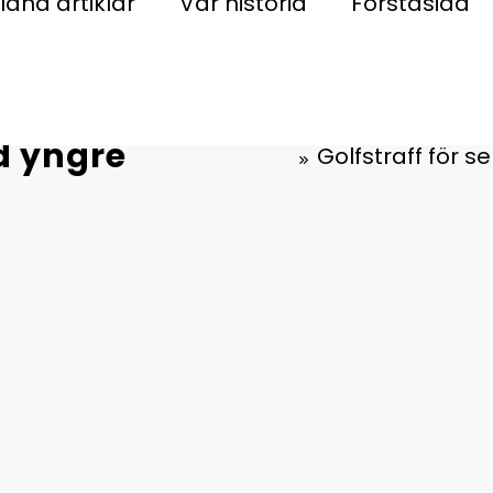
land artiklar
Vår historia
Förstasida
difieringar,
d yngre
Golfstraff för s