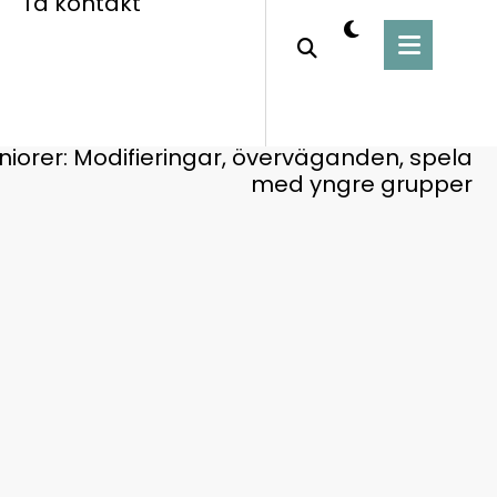
Ta kontakt
Home
Straff
eniorer: Modifieringar, överväganden, spela
med yngre grupper