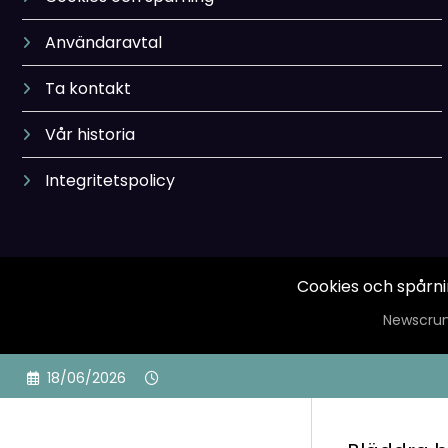
Användaravtal
Ta kontakt
Vår historia
Integritetspolicy
Cookies och spårn
Newscrun
Skip
18/06/2026
to
content